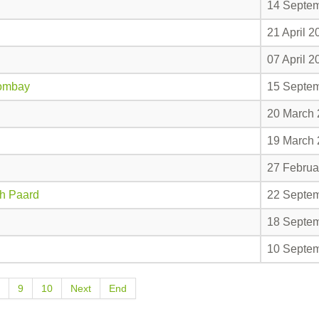
14 Septe
21 April 2
07 April 2
Bombay
15 Septe
20 March
19 March
27 Februa
ch Paard
22 Septe
18 Septe
10 Septe
9
10
Next
End