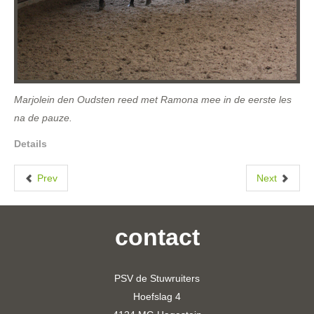
Marjolein den Oudsten reed met Ramona mee in de eerste les
na de pauze.
Details
Prev
Next
contact
PSV de Stuwruiters
Hoefslag 4