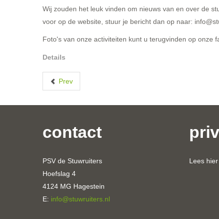
Wij zouden het leuk vinden om nieuws van en over de stu
voor op de website, stuur je bericht dan op naar: info@stu
Foto's van onze activiteiten kunt u terugvinden op onze
Details
Prev
contact
pri
PSV de Stuwruiters
Lees hie
Hoefslag 4
4124 MG Hagestein
E:
info@stuwruiters.nl