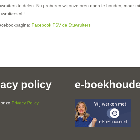
wruiters te delen. Nu proberen wij onze oren open te houden, maar mi
wruiters.nl !
 facebookpagina:
Facebook PSV de Stuwruiters
vacy policy
e-boekhoud
r onze
Privacy Policy