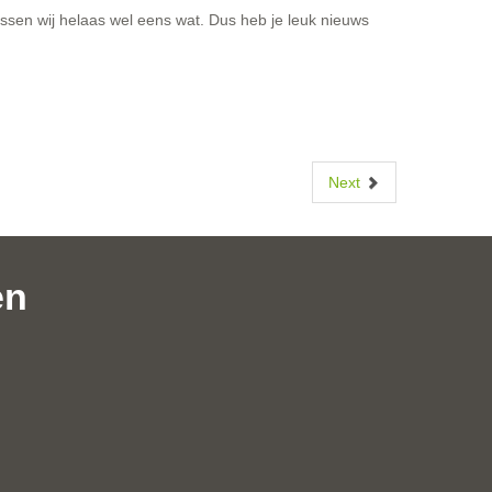
ssen wij helaas wel eens wat. Dus heb je leuk nieuws
Next
en